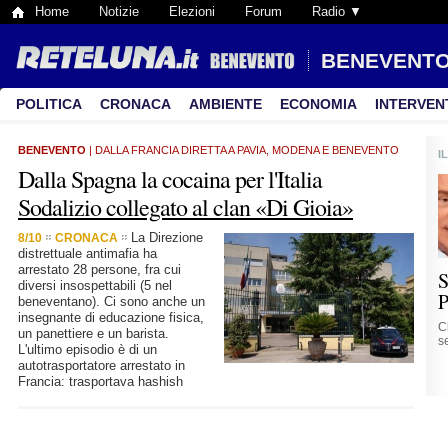
Home
Notizie
Elezioni
Forum
Radio ▼
BENEVENT
POLITICA
CRONACA
AMBIENTE
ECONOMIA
INTERVEN
BENEVENTO
| DALLA FRANCIA DIRETTA A PAVIA, MODENA E BENEVENTO
I
Dalla Spagna la cocaina per l'Italia
Sodalizio collegato al clan «Di Gioia»
La Direzione
8/10
CRONACA
distrettuale antimafia ha
arrestato 28 persone, fra cui
S
diversi insospettabili (5 nel
P
beneventano). Ci sono anche un
insegnante di educazione fisica,
C
un panettiere e un barista.
se
L'ultimo episodio è di un
autotrasportatore arrestato in
Francia: trasportava hashish