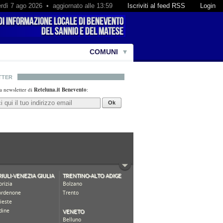
rdì 7 ago 2026 • aggiornato alle 13:59
Iscriviti al feed RSS
Login
COMUNI
TTER
lla newsletter di
Reteluna.it Benevento
:
Ok